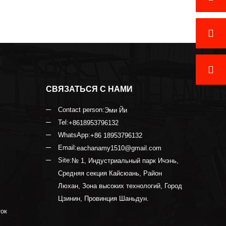
СВЯЗАТЬСЯ С НАМИ
Contact person:
Эми Йи
Tel:
+8618953796132
WhatsApp:
+86 18953796132
Email:
eachanamy1510@gmail.com
Site:
№ 1, Индустриальный парк Ичэнь,
Средняя секция Кайсюань, Район
Люхан, Зона высоких технологий, Город
Цзинин, Провинция Шаньдун.
ток