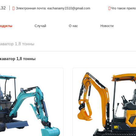
132
Электронная почта
: eachanamy1510@gmail.com
Что такое прил
одукты
Случай
О нас
Новости
аватор 1,8 тонны
каватор 1,8 тонны