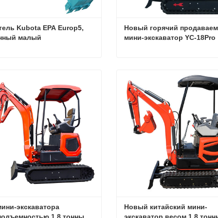
ель Kubota EPA Europ5, 
Новый горячий продаваем
онный малый 
мини-экскаватор YC-18Pro
влический экскаватор
Двигатель Kubota EPA Europ5, 1,8-тонный малый гидравлический экскаватор
ться сейчас
Связаться сейчас
мини-экскаватора 
Новый китайский мини-
подъемностью 1,8 тонны
экскаватор весом 1,8 тонн