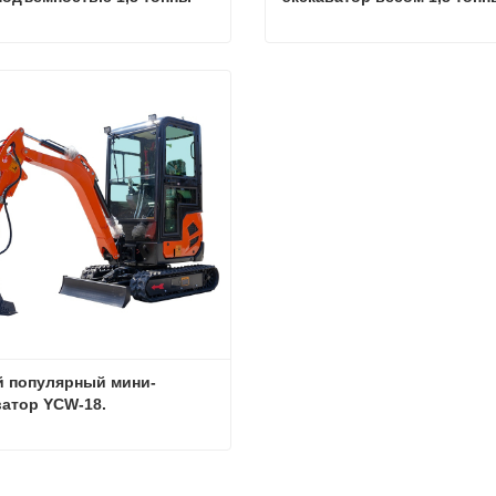
Цена мини-экскаватора грузоподъемностью 1,8 тонны
ться сейчас
Связаться сейчас
 популярный мини-
ватор YCW-18.
Самый популярный мини-экскаватор YCW-18.