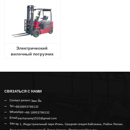
Электрический 
вилочный погрузчик 
CPD-20
СВЯЗАТЬСЯ С НАМИ
Contact person:
Эми Йи
Tel:
+8618953796132
WhatsApp:
+86 18953796132
Email:
eachanamy1510@gmail.com
Site:
№ 1, Индустриальный парк Ичэнь, Средняя секция Кайсюань, Район Люхан,
Зона высоких технологий, Город Цзинин, Провинция Шаньдун.