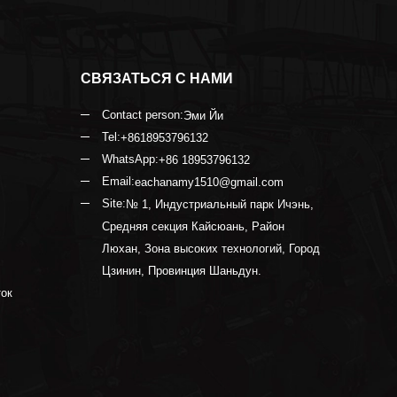
СВЯЗАТЬСЯ С НАМИ
Contact person:
Эми Йи
Tel:
+8618953796132
WhatsApp:
+86 18953796132
Email:
eachanamy1510@gmail.com
Site:
№ 1, Индустриальный парк Ичэнь,
Средняя секция Кайсюань, Район
Люхан, Зона высоких технологий, Город
Цзинин, Провинция Шаньдун.
ток