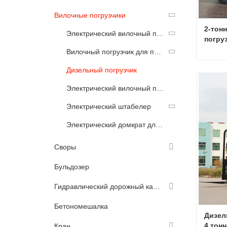
Вилочные погрузчики
2-тон
Электрический вилочный погрузчик
погру
Вилочный погрузчик для пересеченной местности
Дизельный погрузчик
Связа
Электрический вилочный погрузчик с дистанционным управлением
Электрический штабелер
Электрический домкрат для поддонов
Своры
Бульдозер
Гидравлический дорожный каток
Бетономешалка
Дизел
4 тон
Кран