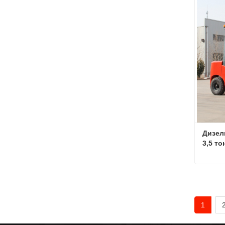
Связа
Дизел
3,5 т
Связа
1