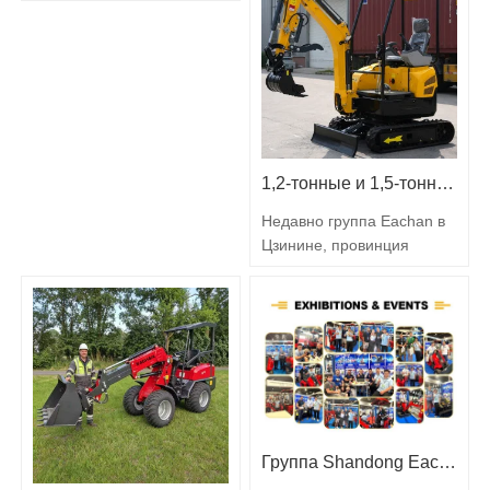
международном
эффективная
выставочном центре с
строительная техника
большим размахом
становится «новым
пройдет bauma CHINA
фаворитом» рынка.
2026, привлекающая
Недавно мы достигли
внимание всей мировой
захватывающей вехи — 14
строительной отрасли.
мини-экскаваторов весом
Тема этой выставки —
1,2-тонные и 1,5-тонные мини-экскаваторы отгружены в контейнерах сегодня
1,8 тонны успешно
«Безграничное новое
завершили загрузку в
качество, симбиотическое
Недавно группа Eachan в
контейнеры и…
будущее», и впервые
Цзинине, провинция
будет запущен формат
Шаньдун, Китай. Партия
расширения…
мини-экскаваторов весом
1,2 и 1,5 тоннымини-
экскаваторыкоторые
пользуются большим
спросом на зарубежных
рынках, были загружены в
контейнеры и готовы к
Группа Shandong Eacan блестяще выступила на выставке в Венгрии
отправке зарубежным
клиентам. Производство