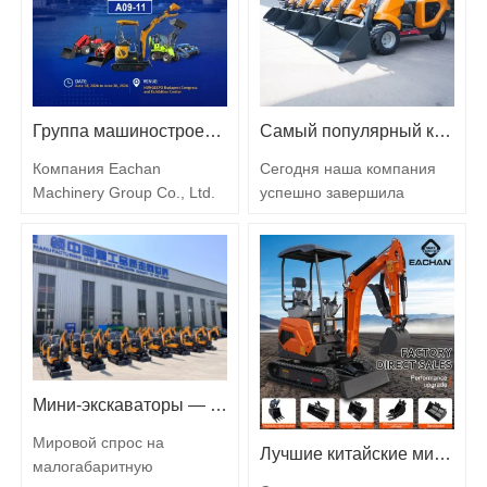
Хотя эти подходы
остаются
функциональными, они
часто не соответствуют
требованиям точности,
Группа машиностроения Ичан дебютирует на МЕЖДУНАРОДНОЙ ПРОМЫШЛЕННОЙ ВЫСТАВКЕ В ВЕНГРИИ
Самый популярный китайский фронтальный погрузчик
гибкости и эффективности,
предъявляемым
Компания Eachan
Сегодня наша компания
современными…
Machinery Group Co., Ltd.
успешно завершила
представит своимини-
отгрузку новой партии
экскаваторы、погрузчикии
самого популярного в
другую компактную
Китае товара.колесные
промышленную технику на
погрузчикивключая
МЕЖДУНАРОДНОЙ
5Погрузчики YC-H180, 12
ПРОМЫШЛЕННОЙ
три колесных погрузчикаи
ВЫСТАВКЕ ВЕНГРИИ в
5Погрузчики YC-80.
Будапеште. Эта выставка
Эффективная доставка,
Мини-экскаваторы — европейские заказы выполнены, так как производство завершено раньше срока.
— не только
постоянно отвечающая
международная
потребностям в области
Мировой спрос на
Лучшие китайские мини-экскаваторы: почему модели серии YC завоевывают мировые рынки
презентация нашей
инфраструктуры и
малогабаритную
продукции и услуг, но и
обработки…