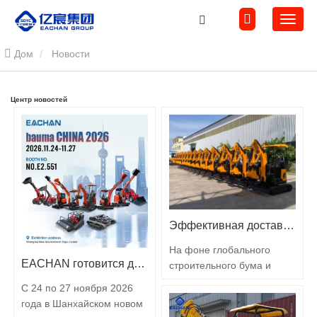
Дом
Новости
Центр новостей
Эффективная доставка, свидетельство качества: 14 мини-экскаваторов весом 1,8 тонны успешно отгружены!
На фоне глобального
EACHAN готовится дебютировать на bauma CHINA 2026, представляя инновационные достижения в области малой строительной техники в Шанхае
строительного бума и
постоянного роста спроса
С 24 по 27 ноября 2026
на маломасштабные
года в Шанхайском новом
проекты компактная и