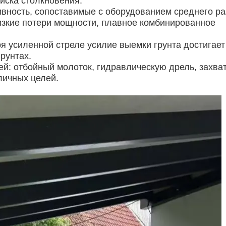
иска столкновения.
ивность, сопоставимые с оборудованием среднего ра
изкие потери мощности, плавное комбинированное
я усиленной стреле усилие выемки грунта достигает 
грунтах.
й: отбойный молоток, гидравлическую дрель, захва
личных целей.