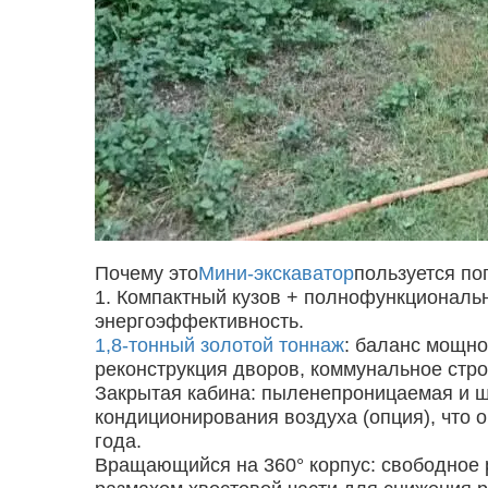
Почему это
Мини-экскаватор
пользуется п
1. Компактный кузов + полнофункциональ
энергоэффективность.
1,8-тонный золотой тоннаж
: баланс мощно
реконструкция дворов, коммунальное стро
Закрытая кабина: пыленепроницаемая и
кондиционирования воздуха (опция), что 
года.
Вращающийся на 360° корпус: свободное 