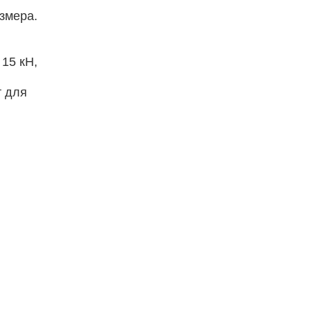
змера.
15 кН,
т для