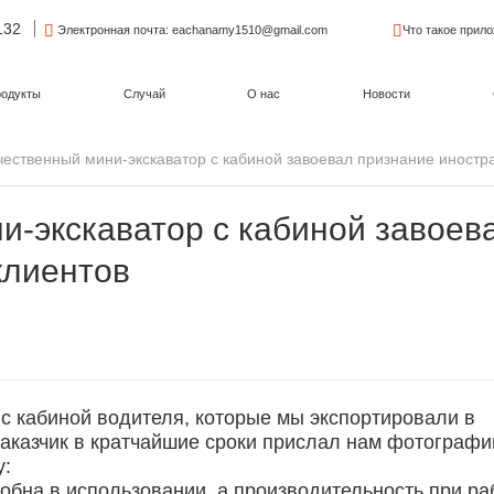
132
Электронная почта
: eachanamy1510@gmail.com
Что такое прил
одукты
Случай
О нас
Новости
ественный мини-экскаватор с кабиной завоевал признание иностр
и-экскаватор с кабиной завоев
клиентов
ы
с кабиной водителя, которые мы экспортировали в
аказчик в кратчайшие сроки прислал нам фотографи
у:
обна в использовании, а производительность при ра