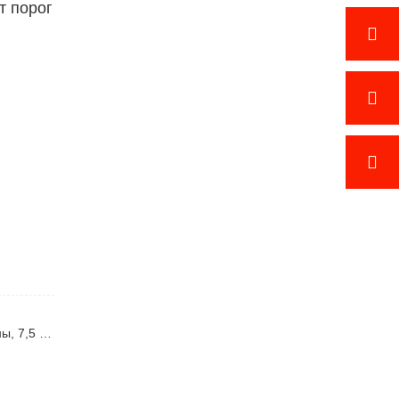
т порог
Предыдущий : Рекомендуемые популярные колесные и гусеничные экскаваторы: руководство по выбору моделей 23 тонны, 7,5 тонны и 4 тонны