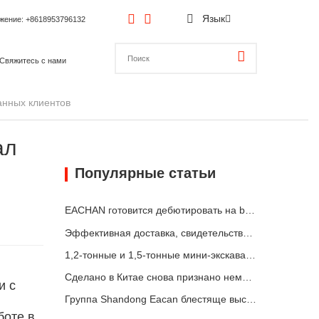
Язык
ожение
: +8618953796132
Свяжитесь с нами
анных клиентов
ал
Популярные статьи
EACHAN готовится дебютировать на bauma CHINA 2026, представляя инновационные достижения в области малой строительной техники в Шанхае
Эффективная доставка, свидетельство качества: 14 мини-экскаваторов весом 1,8 тонны успешно отгружены!
1,2-тонные и 1,5-тонные мини-экскаваторы отгружены в контейнерах сегодня
Сделано в Китае снова признано немецким рынком: телескопический погрузчик YC-180T получил высокую оценку клиентов
и с
Группа Shandong Eacan блестяще выступила на выставке в Венгрии
боте в