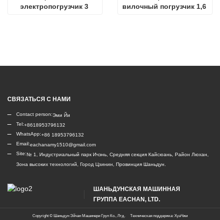
электропогрузчик 3 
вилочный погрузчик 1,6 
тонны
т
СВЯЗАТЬСЯ С НАМИ
Contact person:
Эми Йи
Tel:
+8618953796132
WhatsApp:
+86 18953796132
Email:
eachanamy1510@gmail.com
Site:
№ 1, Индустриальный парк Ичэнь, Средняя секция Кайсюань, Район Люхан,
Зона высоких технологий, Город Цзинин, Провинция Шаньдун.
ШАНЬДУНСКАЯ МАШИННАЯ
ГРУППА EACHAN, LTD.
Copyright ©
Шаньдун Эйчан Машинери Груп Ко., Лтд.
Техническая поддержка: ХуаЧжи