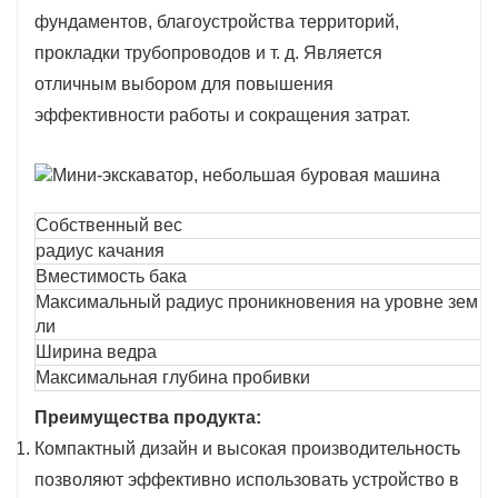
компонентами, что обеспечивает
фундаментов, благоустройства территорий,
долговечность и надежность оборудования.
прокладки трубопроводов и т. д. Является
6. Энергосбережение и защита окружающей
отличным выбором для повышения
среды: Благодаря оснащению
эффективности работы и сокращения затрат.
энергоэффективным и
высокопроизводительным двигателем
уровень потребления топлива и объемы
Собственный вес
2
выбросов снижаются; данная модель
радиус качания
7
соответствует современным экологическим
Вместимость бака
0
стандартам и подходит для использования в
Максимальный радиус проникновения на уровне зем
4
ли
условиях, требующих строгого соблюдения
Ширина ведра
4
экологических норм.
Максимальная глубина пробивки
2
7. Удобство транспортировки: Благодаря
Преимущества продукта:
своим компактным размерам и небольшому
Компактный дизайн и высокая производительность
весу конструкция сарая может быть
позволяют эффективно использовать устройство в
разобрана, что облегчает её перевозку.