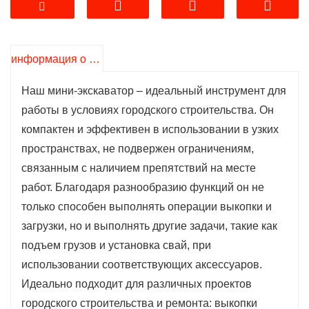
быстро заменять детали экскаватора.
4. Простота в использовании: Дизайн,
удобный для пользователя, позволяет даже
информация о продукте
новичкам быстро освоить устройство, снижая
Наш мини-экскаватор – идеальный инструмент для
нагрузку на оператора. В то же время
работы в условиях городского строительства. Он
современные системы управления
компактен и эффективен в использовании в узких
обеспечивают точность и безопасность
пространствах, не подвержен ограничениям,
выполнения операций.
связанным с наличием препятствий на месте
5. Низкие затраты на обслуживание:
работ. Благодаря разнообразию функций он не
конструкция проста, компоненты
только способен выполнять операции выкопки и
универсальны в использовании, их легко
загрузки, но и выполнять другие задачи, такие как
проверять и обслуживать ежедневно; при
подъем грузов и установка свай, при
этом затраты на техническое обслуживание
использовании соответствующих аксессуаров.
относительно низки. Некоторые модели
Идеально подходит для различных проектов
оснащаются импортными ключевыми
городского строительства и ремонта: выкопки