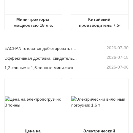
Мини-тракторы 
Китайский 
мощностью 18 л.с.
производитель 7,5-
тонных гидравлических 
гусеничных 
экскаваторов
2026-07-30
EACHAN готовится дебютировать на bauma CHINA 2026, представляя инновационные достижения в области малой строительной техники в Шанхае
2026-07-15
Эффективная доставка, свидетельство качества: 14 мини-экскаваторов весом 1,8 тонны успешно отгружены!
2026-07-06
1,2-тонные и 1,5-тонные мини-экскаваторы отгружены в контейнерах сегодня
Цена на 
Электрический 