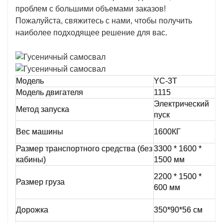
проблем с большими объемами заказов!
Пожалуйста, свяжитесь с нами, чтобы получить
наиболее подходящее решение для вас.
Модель
YC-3T
Р
Модель двигателя
1115
Г
Электрический
Метод запуска
П
пуск
Вес машины
1600КГ
М
Размер транспортного средства (без
3300 * 1600 *
Р
кабины)
1500 мм
П
2200 * 1500 *
Размер груза
г
600 мм
р
М
Дорожка
350*90*56 см
в