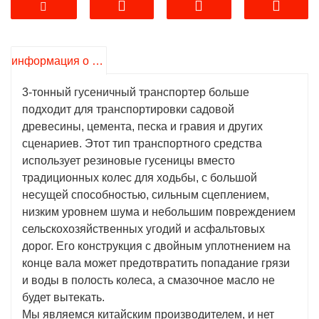
эксплуатации и удобное обслуживание.
5. Наши производители имеют достаточный
складской запас и могут принимать оптовые
информация о продукте
заказы.
6. Свяжитесь с нами сейчас, наша команда
3-тонный гусеничный транспортер больше
предоставит вам лучшее решение.
подходит для транспортировки садовой
древесины, цемента, песка и гравия и других
сценариев. Этот тип транспортного средства
использует резиновые гусеницы вместо
традиционных колес для ходьбы, с большой
несущей способностью, сильным сцеплением,
низким уровнем шума и небольшим повреждением
сельскохозяйственных угодий и асфальтовых
дорог. Его конструкция с двойным уплотнением на
конце вала может предотвратить попадание грязи
и воды в полость колеса, а смазочное масло не
будет вытекать.
Мы являемся китайским производителем, и нет