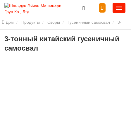
Дом
Продукты
Своры
Гусеничный самосвал
3-
тонный китайский гусеничный самосвал
3-тонный китайский гусеничный
самосвал