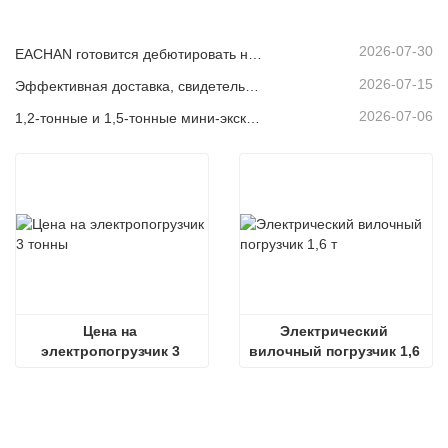
экскаватор
2026-07-30
EACHAN готовится дебютировать на bauma CHINA 2026, представляя инновационные достижения в области малой строительной техники в Шанхае
2026-07-15
Эффективная доставка, свидетельство качества: 14 мини-экскаваторов весом 1,8 тонны успешно отгружены!
2026-07-06
1,2-тонные и 1,5-тонные мини-экскаваторы отгружены в контейнерах сегодня
Цена на 
Электрический 
электропогрузчик 3 
вилочный погрузчик 1,6 
тонны
т