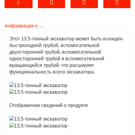
2. Свяжитесь с нами сейчас, наша команда
предложит вам лучшее решение!
3.YC-135D — гидравлический гусеничный
информация о продукте
ход.
экскаватор
с рабочим весом 13,5 тонн. Он
оснащен двигателем всемирно известного
Этот 13,5-тонный экскаватор может быть оснащен
бренда, достигая превосходной топливной
быстроходной трубой, вспомогательной
экономичности и низкого уровня выбросов,
двухсторонней трубой, вспомогательной
отвечая международным стандартам
односторонней трубой и вспомогательной
выбросов, и является одной из самых
вращающейся трубой, что расширяет
популярных моделей в последнее время.
функциональность всего экскаватора.
Если вам нужно вырыть фундамент, снести
здания или вырыть грунт, пожалуйста,
доверьтесь нашему 13,5-тонному
экскаватор
.
Отображение сведений о продукте